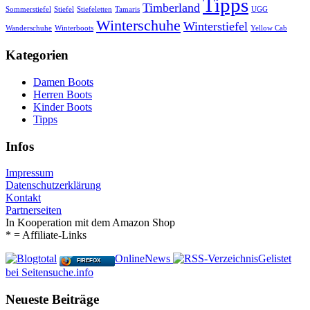
Tipps
Timberland
Sommerstiefel
Stiefel
Stiefeletten
Tamaris
UGG
Winterschuhe
Winterstiefel
Wanderschuhe
Winterboots
Yellow Cab
Kategorien
Damen Boots
Herren Boots
Kinder Boots
Tipps
Infos
Impressum
Datenschutzerklärung
Kontakt
Partnerseiten
In Kooperation mit dem Amazon Shop
* = Affiliate-Links
OnlineNews
Gelistet
FIREFOX
bei Seitensuche.info
Neueste Beiträge