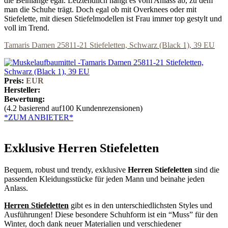
die Beinlänge egal. Letztendlich hängt es vom Anlass ab, zu dem
man die Schuhe trägt. Doch egal ob mit Overknees oder mit
Stiefelette, mit diesen Stiefelmodellen ist Frau immer top gestylt und
voll im Trend.
Tamaris Damen 25811-21 Stiefeletten, Schwarz (Black 1), 39 EU
Preis:
EUR
Hersteller:
Bewertung:
(4.2 basierend auf100 Kundenrezensionen)
*ZUM ANBIETER*
Exklusive Herren Stiefeletten
Bequem, robust und trendy, exklusive
Herren Stiefeletten
sind die
passenden Kleidungsstücke für jeden Mann und beinahe jeden
Anlass.
Herren Stiefeletten
gibt es in den unterschiedlichsten Styles und
Ausführungen! Diese besondere Schuhform ist ein “Muss” für den
Winter, doch dank neuer Materialien und verschiedener