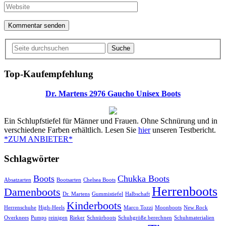
Suche
Top-Kaufempfehlung
Dr. Martens 2976 Gaucho Unisex Boots
Ein Schlupfstiefel für Männer und Frauen. Ohne Schnürung und in
verschiedene Farben erhältlich. Lesen Sie
hier
unseren Testbericht.
*ZUM ANBIETER*
Schlagwörter
Boots
Chukka Boots
Absatzarten
Bootsarten
Chelsea Boots
Herrenboots
Damenboots
Dr. Martens
Gummistiefel
Halbschaft
Kinderboots
Herrenschuhe
High-Heels
Marco Tozzi
Moonboots
New Rock
Overknees
Pumps
reinigen
Rieker
Schnürboots
Schuhgröße berechnen
Schuhmaterialien