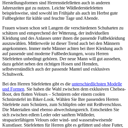
Herstellungsformen sind Herrenstiefelletten auch in anderen
Jahreszeiten gut zu nutzen. Leichte Wildlederstiefeletten
beispielsweise, sind sowohl im Frühjahr als auch im Herbst gute
Fußbegleiter für kühle und feuchte Tage und Abende.
Frauen wissen schon seit Langem die verschiedenen Schuharten zu
schätzen und entsprechend der Witterung, der individuellen
Kleidung und des Anlasses unter ihnen die passende Fußbekleidung
auszuwählen. Mittlerweile ist dieser Trend auch bei den Männern
angekommen. Immer mehr Männer achten bei ihrer Kleidung auch
auf passende und moderne Fußbedeckungen, wozu Herren
Stiefeletten unbedingt gehören. Der neue Mann will gut aussehen,
dazu gehört neben den richtigen Hosen und Hemden,
selbstverständlich auch der passende Mantel und exklusives
Schuhwerk.
Bei den Herren Stiefeletten gibt es die
unterschiedlichsten Modelle
und Formen
. Sie haben die Wahl zwischen dem exklusiven Chelsea-
Boot, den flotten Velours – Schnürern oder einem coolen
Schnürstiefel im Biker-Look. Wählen Sie Ihre passenden Herren
Stiefelette zum Schnüren, zum Schlüpfen oder mit Reißverschluss.
Die Materialien sind ebenso abwechslungsreich. Entscheiden Sie
sich zwischen edlem Leder oder sanftem Wildleder,
strapazierfähigem Velours oder wind- und wasserabweisende
Kunstfaser. Stiefeletten für Herren gibt es gefüttert und ohne Futter,