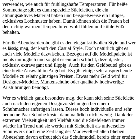
verwendet, wie auch für frühlingshafte Temperaturen. Für heiße
Sommertage gibt es dann spezielle Stiefeletten, die ein
atmungsaktives Material haben und beispielsweise ein luftiges,
exklusives Lochmuster haben. Damit können sich die Frauen bei
den richtig warmen Temperaturen wohl fühlen und kühle Füße
behalten.
Für die Abendgarderobe gibt es den elegant-stilvollen Style und wer
es lässig mag, der kauft den Casual-Style. Doch natürlich gibt es
auch viele Modelle dazwischen. Bezogen auf die Modellpalette ist
nichts unmöglich und so gibt es einfach schlicht, dezent, edel,
exklusiv, extravagant und flippig. Auch für den Geldbeutel gibt es
eine breite Auswahl im Angebot. Es gibt einige sehr ansprechende
Modelle zu relativ günstigen Preisen. Etwas mehr Geld wird für
Designer-Modelle, Markenschuhe oder qualitativ hochwertige
Ausführungen benötigt.
Wer es wirklich ganz besonders mag, der kann sich seine Stiefelette
auch nach den eigenen Designvorstellungen bei einem
Schuhmacher anfertigen lassen. Dieses hoch individuelle und sehr
bequeme Paar Schuhe kostet dann natürlich nicht wenig. Dank der
extremen Vielseitigkeit und Vielfalt sind die Stiefeletten immer
wieder im Trend und sie werden mit Sicherheit als universelles
Schuhwerk noch eine Zeit lang der Modewelt erhalten blieben.
Abgesehen davon erfreut sich das Schuhmodell bereits einer großen