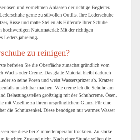
seriösen und vornehmen Anlässen der richtige Begleiter.
ederschuhe gerne zu stilvollen Outfits. Ihre Lederschuhe
er, Risse und matte Stellen als Hilferufe Ihrer Schuhe
hochwertigen Naturmaterial: Mit der richtigen
s Leders jahrelang.
schuhe zu reinigen?
ste befreien Sie die Oberfläche zunächst gründlich vom
ch Wachs oder Creme. Das glatte Material bleibt dadurch
eder so seine Poren und weist Wasserspritzer ab. Kratzer
ebenfalls unsichtbar machen. Wie creme ich die Schuhe am
und Belastungsstellen großzügig mit der Schuhcreme. Ösen,
Sie mit Vaseline zu ihrem ursprünglichem Glanz. Für eine
rher die Schnürsenkel. Diese benötigen nur warmes Wasser
sen Sie diese bei Zimmertemperatur trocknen. Zu starke
im feuchten Zustand nicht. Nach einer Stunde sollten die