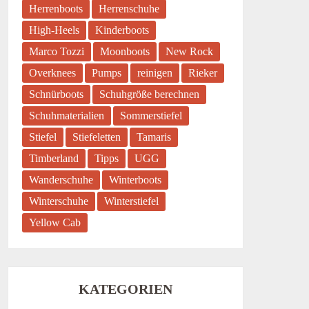
Herrenboots
Herrenschuhe
High-Heels
Kinderboots
Marco Tozzi
Moonboots
New Rock
Overknees
Pumps
reinigen
Rieker
Schnürboots
Schuhgröße berechnen
Schuhmaterialien
Sommerstiefel
Stiefel
Stiefeletten
Tamaris
Timberland
Tipps
UGG
Wanderschuhe
Winterboots
Winterschuhe
Winterstiefel
Yellow Cab
KATEGORIEN