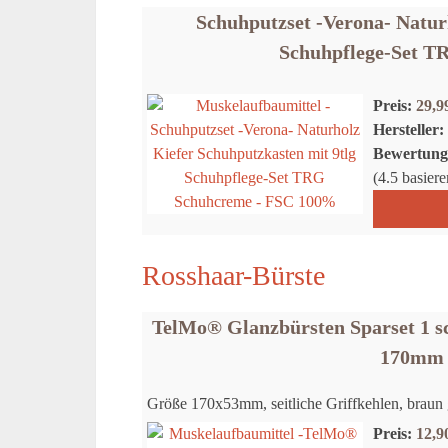
Schuhputzset -Verona- Natur
Schuhpflege-Set T
Preis:
29,
Hersteller:
Bewertung
(4.5 basie
Rosshaar-Bürste
TelMo® Glanzbürsten Sparset 1 s
170mm 
Größe 170x53mm, seitliche Griffkehlen, braun g
Preis:
12,