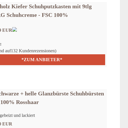
holz Kiefer Schuhputzkasten mit 9tlg
RG Schuhcreme - FSC 100%
99 EUR
:
rend auf132 Kundenrezensionen)
*ZUM ANBIETER*
chwarze + helle Glanzbürste Schuhbürsten
100% Rosshaar
ebeizt und lackiert
90 EUR