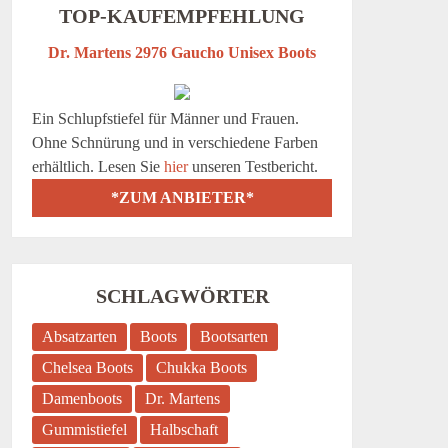
TOP-KAUFEMPFEHLUNG
Dr. Martens 2976 Gaucho Unisex Boots
Ein Schlupfstiefel für Männer und Frauen.
Ohne Schnürung und in verschiedene Farben
erhältlich. Lesen Sie
hier
unseren Testbericht.
*ZUM ANBIETER*
SCHLAGWÖRTER
Absatzarten
Boots
Bootsarten
Chelsea Boots
Chukka Boots
Damenboots
Dr. Martens
Gummistiefel
Halbschaft