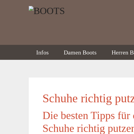
Infos
Damen Boots
Herren B
Schuhe richtig put
Die besten Tipps für
Schuhe richtig putze