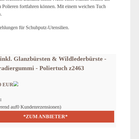
em Polieren fortfahren können. Mit einem weichen Tuch
.
hlungen für Schuhputz-Utensilien.
 inkl. Glanzbürsten & Wildlederbürste -
radiergummi - Poliertuch z2463
50 EUR
:
ierend auf0 Kundenrezensionen)
*ZUM ANBIETER*