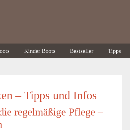
oots
Kinder Boots
Bestseller
Tipps
zen – Tipps und Infos
 die regelmäßige Pflege –
n