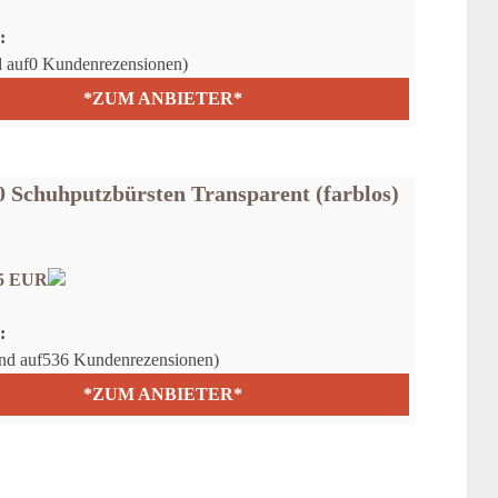
:
nd auf0 Kundenrezensionen)
*ZUM ANBIETER*
0 Schuhputzbürsten Transparent (farblos)
95 EUR
:
rend auf536 Kundenrezensionen)
*ZUM ANBIETER*