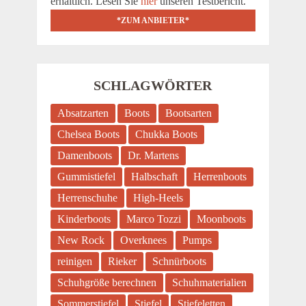
erhältlich. Lesen Sie
hier
unseren Testbericht.
*ZUM ANBIETER*
SCHLAGWÖRTER
Absatzarten
Boots
Bootsarten
Chelsea Boots
Chukka Boots
Damenboots
Dr. Martens
Gummistiefel
Halbschaft
Herrenboots
Herrenschuhe
High-Heels
Kinderboots
Marco Tozzi
Moonboots
New Rock
Overknees
Pumps
reinigen
Rieker
Schnürboots
Schuhgröße berechnen
Schuhmaterialien
Sommerstiefel
Stiefel
Stiefeletten