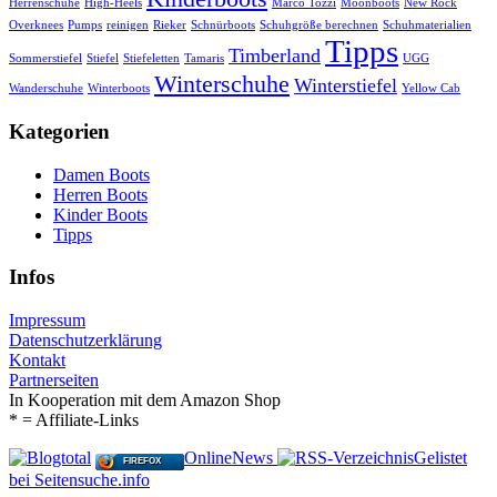
Herrenschuhe
High-Heels
Marco Tozzi
Moonboots
New Rock
Overknees
Pumps
reinigen
Rieker
Schnürboots
Schuhgröße berechnen
Schuhmaterialien
Tipps
Timberland
Sommerstiefel
Stiefel
Stiefeletten
Tamaris
UGG
Winterschuhe
Winterstiefel
Wanderschuhe
Winterboots
Yellow Cab
Kategorien
Damen Boots
Herren Boots
Kinder Boots
Tipps
Infos
Impressum
Datenschutzerklärung
Kontakt
Partnerseiten
In Kooperation mit dem Amazon Shop
* = Affiliate-Links
OnlineNews
Gelistet
FIREFOX
bei Seitensuche.info